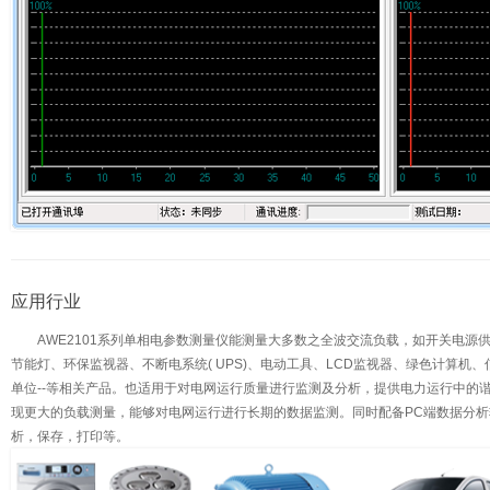
应用行业
AWE2101系列单相电参数测量仪能测量大多数之全波交流负载，如开关电源供应器(
节能灯、环保监视器、不断电系统( UPS)、电动工具、LCD监视器、绿色计算机
单位--等相关产品。也适用于对电网运行质量进行监测及分析，提供电力运行中的
现更大的负载测量，能够对电网运行进行长期的数据监测。同时配备PC端数据分
析，保存，打印等。